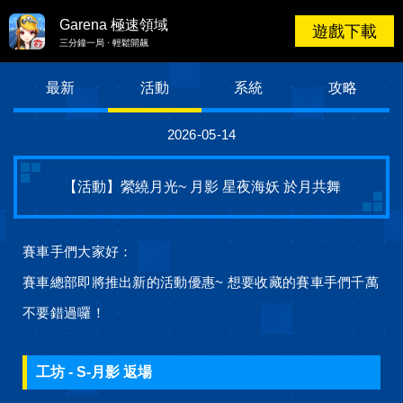
Garena 極速領域
Garena 極速領域
遊戲下載
三分鐘一局 · 輕鬆開飆
最新
活動
系統
攻略
2026-05-14
【活動】縈繞月光~ 月影 星夜海妖 於月共舞
賽車手們大家好：
賽車總部即將推出新的活動優惠~ 想要收藏的賽車手們千萬
不要錯過囉！
工坊 - S-月影 返場