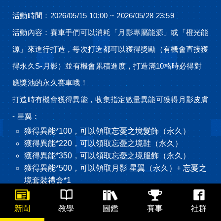
活動時間：2026/05/15 10:00 ~ 2026/05/28 23:59
活動內容：賽車手們可以消耗「月影專屬能源」或「橙光能
源」來進行打造，每次打造都可以獲得獎勵（有機會直接獲
得永久S-月影）並有機會累積進度，打造滿10格時必得對
應獎池的永久賽車哦！
打造時有機會獲得異能，收集指定數量異能可獲得月影皮膚
- 星翼：
獲得異能*100，可以領取忘憂之境髮飾（永久）
獲得異能*220，可以領取忘憂之境鞋（永久）
獲得異能*350，可以領取忘憂之境服飾（永久）
獲得異能*500，可以領取月影 星翼（永久）+ 忘憂之
境套裝禮盒*1
溫馨提醒：
新聞
教學
圖鑑
賽事
社群
此為機會中獎商品，消費者購買或參與活動不